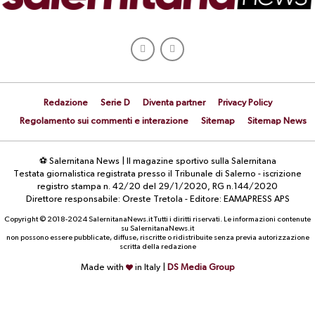
Redazione
Serie D
Diventa partner
Privacy Policy
Regolamento sui commenti e interazione
Sitemap
Sitemap News
⚽ Salernitana News | Il magazine sportivo sulla Salernitana
Testata giornalistica registrata presso il Tribunale di Salerno - iscrizione
registro stampa n. 42/20 del 29/1/2020, RG n.144/2020
Direttore responsabile: Oreste Tretola - Editore: EAMAPRESS APS
Copyright © 2018-2024 SalernitanaNews.it Tutti i diritti riservati. Le informazioni contenute
su SalernitanaNews.it
non possono essere pubblicate, diffuse, riscritte o ridistribuite senza previa autorizzazione
scritta della redazione
Made with
in Italy |
DS Media Group