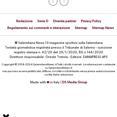
Redazione
Serie D
Diventa partner
Privacy Policy
Regolamento sui commenti e interazione
Sitemap
Sitemap News
⚽ Salernitana News | Il magazine sportivo sulla Salernitana
Testata giornalistica registrata presso il Tribunale di Salerno - iscrizione
registro stampa n. 42/20 del 29/1/2020, RG n.144/2020
Direttore responsabile: Oreste Tretola - Editore: EAMAPRESS APS
Copyright © 2018-2024 SalernitanaNews.it Tutti i diritti riservati. Le informazioni contenute
su SalernitanaNews.it
non possono essere pubblicate, diffuse, riscritte o ridistribuite senza previa autorizzazione
scritta della redazione
Made with
in Italy |
DS Media Group