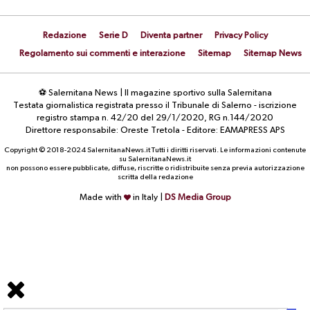
Redazione
Serie D
Diventa partner
Privacy Policy
Regolamento sui commenti e interazione
Sitemap
Sitemap News
⚽ Salernitana News | Il magazine sportivo sulla Salernitana
Testata giornalistica registrata presso il Tribunale di Salerno - iscrizione
registro stampa n. 42/20 del 29/1/2020, RG n.144/2020
Direttore responsabile: Oreste Tretola - Editore: EAMAPRESS APS
Copyright © 2018-2024 SalernitanaNews.it Tutti i diritti riservati. Le informazioni contenute
su SalernitanaNews.it
non possono essere pubblicate, diffuse, riscritte o ridistribuite senza previa autorizzazione
scritta della redazione
Made with
in Italy |
DS Media Group