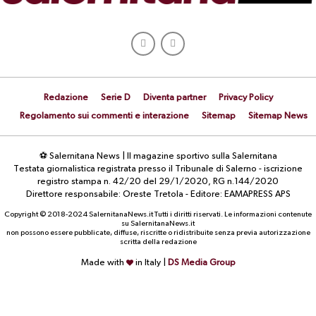
Redazione
Serie D
Diventa partner
Privacy Policy
Regolamento sui commenti e interazione
Sitemap
Sitemap News
⚽ Salernitana News | Il magazine sportivo sulla Salernitana
Testata giornalistica registrata presso il Tribunale di Salerno - iscrizione
registro stampa n. 42/20 del 29/1/2020, RG n.144/2020
Direttore responsabile: Oreste Tretola - Editore: EAMAPRESS APS
Copyright © 2018-2024 SalernitanaNews.it Tutti i diritti riservati. Le informazioni contenute
su SalernitanaNews.it
non possono essere pubblicate, diffuse, riscritte o ridistribuite senza previa autorizzazione
scritta della redazione
Made with
in Italy |
DS Media Group