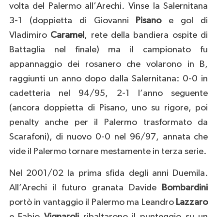
volta del Palermo all’Arechi. Vinse la Salernitana
3-1 (doppietta di Giovanni
Pisano
e gol di
Vladimiro
Caramel
, rete della bandiera ospite di
Battaglia nel finale) ma il campionato fu
appannaggio dei rosanero che volarono in B,
raggiunti un anno dopo dalla Salernitana: 0-0 in
cadetteria nel 94/95, 2-1 l’anno seguente
(ancora doppietta di Pisano, uno su rigore, poi
penalty anche per il Palermo trasformato da
Scarafoni), di nuovo 0-0 nel 96/97, annata che
vide il Palermo tornare mestamente in terza serie.
Nel 2001/02 la prima sfida degli anni Duemila.
All’Arechi il futuro granata Davide
Bombardini
portò in vantaggio il Palermo ma Leandro
Lazzaro
e Fabio
Vignaroli
ribaltarono il punteggio su un