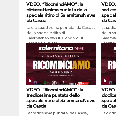
VIDEO. “RicominciAMO”: la
VIDEO.
diciassettesima puntata dello
sedice
speciale ritiro di SalernitanaNews
special
da Cascia
da Cas
La diciassettesima puntata, da Cascia,
La sedi
dello speciale ritiro di
dello spe
SalernitanaNews.it. Condividi su
Salernit
Facebook Twitta
Faceboo
VIDEO. “RicominciAMO”: la
VIDEO.
tredicesima puntata dello
dodice
speciale ritiro di SalernitanaNews
special
da Cascia
da Cas
La tredicesima puntata, da Cascia,
La dodi