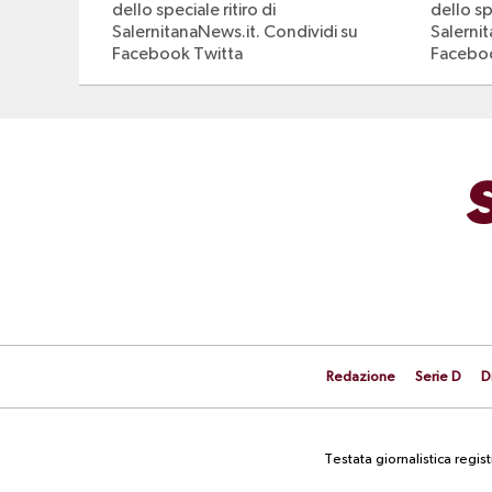
dello speciale ritiro di
dello spe
SalernitanaNews.it. Condividi su
Salerni
Facebook Twitta
Faceboo
Redazione
Serie D
D
Testata giornalistica regi