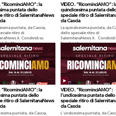
 “RicominciAMO”: la
VIDEO. “RicominciAMO”: l
sima puntata dello
quindicesima puntata dell
e ritiro di SalernitanaNews
speciale ritiro di Salernit
cia
da Cascia
cesima puntata, da Cascia,
La quindicesima puntata, da Ca
ciale ritiro di
dello speciale ritiro di
anaNews.it. Condividi su
SalernitanaNews.it. Condividi
k Twitta
Facebook...
 “RicominciAMO”: la
VIDEO. “RicominciAMO”:
sima puntata dello
l’undicesima puntata dello
e ritiro di SalernitanaNews
speciale ritiro di Salernit
cia
da Cascia
cesima puntata, da Cascia,
L’undicesima puntata, da Casci