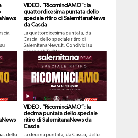
a
VIDEO. “RicominciAMO”: la
o
quattordicesima puntata dello
anaNews
speciale ritiro di SalernitanaNews
da Cascia
scia,
La quattordicesima puntata, da
Cascia, dello speciale ritiro di
 su
SalernitanaNews.it. Condividi su
Facebook Twitta
VIDEO. “RicominciAMO”: la
decima puntata dello speciale
anaNews
ritiro di SalernitanaNews da
Cascia
a, dello
La decima puntata, da Cascia, dello