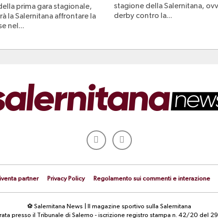
stagione della Salernitana, ovv
 della prima gara stagionale,
derby contro la...
à la Salernitana affrontare la
e nel...
iventa partner
Privacy Policy
Regolamento sui commenti e interazione
⚽ Salernitana News | Il magazine sportivo sulla Salernitana
strata presso il Tribunale di Salerno - iscrizione registro stampa n. 42/20 d