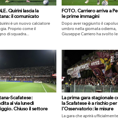
LE. Quirini lascia la
FOTO. Carriero arriva a Pe
tana: il comunicato
le prime immagini
uirini è un nuovo calciatore
Dopo aver raggiunto il capol
gia. Proprio come il
umbro nella giornata odierna,
o di squadra...
Giuseppe Carriero ha svolto le.
itana-Scafatese:
La prima gara stagionale c
ita al via lunedì
la Scafatese è a rischio per
ggio. Chiuso il settore
l’Osservatorio: le misure
La gara che aprirà ufficialmente