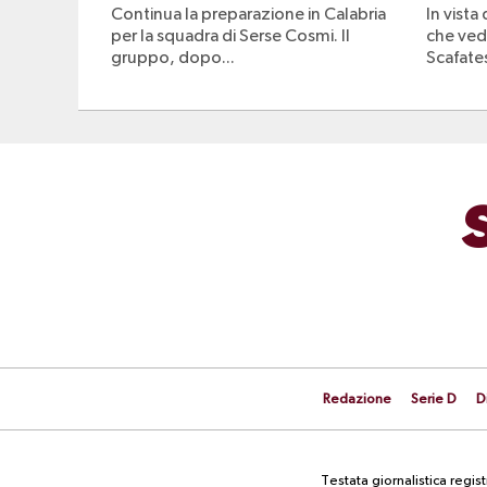
Continua la preparazione in Calabria
In vista
per la squadra di Serse Cosmi. Il
che vedr
gruppo, dopo...
Scafates
Redazione
Serie D
D
Testata giornalistica regi