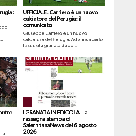
rugia:
UFFICIALE. Carriero è un nuovo
calciatore del Perugia: il
comunicato
uogo
Giuseppe Carriero è un nuovo
..
calciatore del Perugia. Ad annunciarlo
la società granata dopo...
ontro
I GRANATA IN EDICOLA. La
rassegna stampa di
SalernitanaNews del 6 agosto
2026
 la