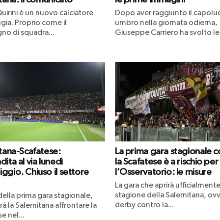
uirini è un nuovo calciatore
Dopo aver raggiunto il capol
gia. Proprio come il
umbro nella giornata odierna,
o di squadra...
Giuseppe Carriero ha svolto le.
itana-Scafatese:
La prima gara stagionale c
ita al via lunedì
la Scafatese è a rischio per
ggio. Chiuso il settore
l’Osservatorio: le misure
La gara che aprirà ufficialmente
stagione della Salernitana, ovv
 della prima gara stagionale,
derby contro la...
à la Salernitana affrontare la
e nel...