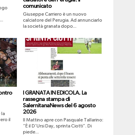
comunicato
uogo
Giuseppe Carriero è un nuovo
..
calciatore del Perugia. Ad annunciarlo
la società granata dopo...
ontro
I GRANATA IN EDICOLA. La
rassegna stampa di
SalernitanaNews del 6 agosto
2026
 la
ero il
Il Mattino apre con Pasquale Tallarino:
“È il D’Ursi Day, sprinta Ciotti”. Di
piede...