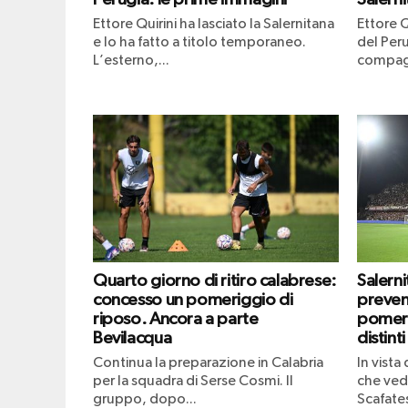
Ettore Quirini ha lasciato la Salernitana
Ettore Q
e lo ha fatto a titolo temporaneo.
del Peru
L’esterno,...
compagn
Quarto giorno di ritiro calabrese:
Salern
concesso un pomeriggio di
prevend
riposo. Ancora a parte
pomeri
Bevilacqua
distinti
Continua la preparazione in Calabria
In vista
per la squadra di Serse Cosmi. Il
che vedr
gruppo, dopo...
Scafates