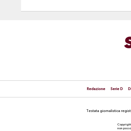
Redazione
Serie D
D
Testata giornalistica regi
Copyright
non posson