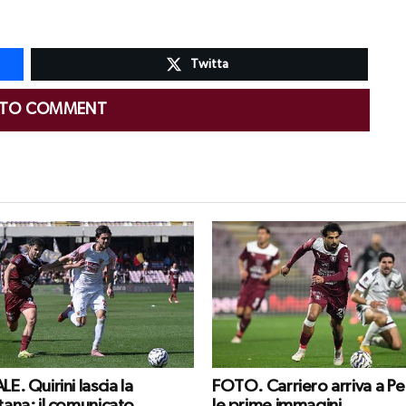
Twitta
 TO COMMENT
LE. Quirini lascia la
FOTO. Carriero arriva a Pe
tana: il comunicato
le prime immagini