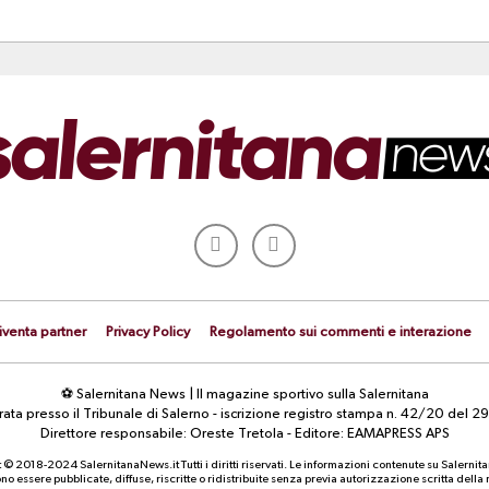
iventa partner
Privacy Policy
Regolamento sui commenti e interazione
⚽ Salernitana News | Il magazine sportivo sulla Salernitana
strata presso il Tribunale di Salerno - iscrizione registro stampa n. 42/20 d
Direttore responsabile: Oreste Tretola - Editore: EAMAPRESS APS
 © 2018-2024 SalernitanaNews.it Tutti i diritti riservati. Le informazioni contenute su Salernit
o essere pubblicate, diffuse, riscritte o ridistribuite senza previa autorizzazione scritta dell