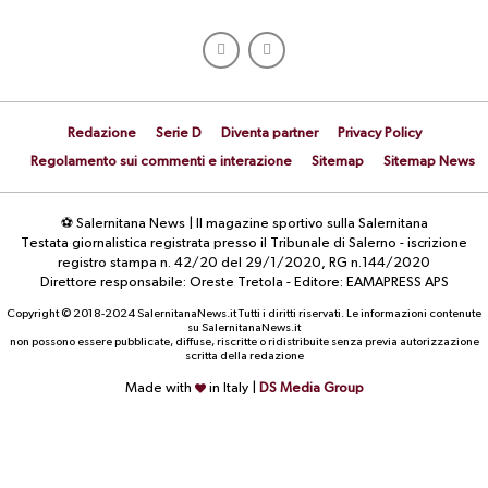
Redazione
Serie D
Diventa partner
Privacy Policy
Regolamento sui commenti e interazione
Sitemap
Sitemap News
⚽ Salernitana News | Il magazine sportivo sulla Salernitana
Testata giornalistica registrata presso il Tribunale di Salerno - iscrizione
registro stampa n. 42/20 del 29/1/2020, RG n.144/2020
Direttore responsabile: Oreste Tretola - Editore: EAMAPRESS APS
Copyright © 2018-2024 SalernitanaNews.it Tutti i diritti riservati. Le informazioni contenute
su SalernitanaNews.it
non possono essere pubblicate, diffuse, riscritte o ridistribuite senza previa autorizzazione
scritta della redazione
Made with
in Italy |
DS Media Group