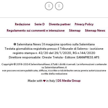
Redazione
Serie D
Diventa partner
Privacy Policy
Regolamento sui commenti e interazione
Sitemap
Sitemap News
⚽ Salernitana News | Il magazine sportivo sulla Salernitana
Testata giornalistica registrata presso il Tribunale di Salerno - iscrizione
registro stampa n. 42/20 del 29/1/2020, RG n.144/2020
Direttore responsabile: Oreste Tretola - Editore: EAMAPRESS APS
Copyright © 2018-2024 SalernitanaNews.it Tutti i diritti riservati. Le informazioni contenute
su SalernitanaNews.it
non possono essere pubblicate, diffuse, riscritte o ridistribuite senza previa autorizzazione
scritta della redazione
Made with
in Italy |
DS Media Group