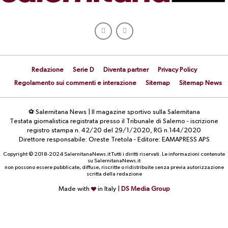
Redazione
Serie D
Diventa partner
Privacy Policy
Regolamento sui commenti e interazione
Sitemap
Sitemap News
⚽ Salernitana News | Il magazine sportivo sulla Salernitana
Testata giornalistica registrata presso il Tribunale di Salerno - iscrizione
registro stampa n. 42/20 del 29/1/2020, RG n.144/2020
Direttore responsabile: Oreste Tretola - Editore: EAMAPRESS APS
Copyright © 2018-2024 SalernitanaNews.it Tutti i diritti riservati. Le informazioni contenute
su SalernitanaNews.it
non possono essere pubblicate, diffuse, riscritte o ridistribuite senza previa autorizzazione
scritta della redazione
Made with
in Italy |
DS Media Group