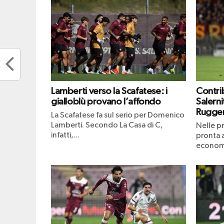
Lamberti verso la Scafatese: i
Contrib
gialloblù provano l’affondo
Salerni
Ruggeri
La Scafatese fa sul serio per Domenico
Lamberti. Secondo La Casa di C,
Nelle pr
infatti,...
pronta a
economic