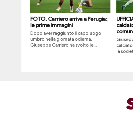
FOTO. Carriero arriva a Perugia:
UFFICI
le prime immagini
calciat
comun
Dopo aver raggiunto il capoluogo
umbro nella giornata odierna,
Giusepp
Giuseppe Carriero ha svolto le...
calciato
la socie