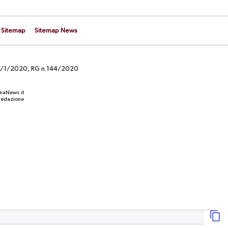
Sitemap
Sitemap News
el 29/1/2020, RG n.144/2020
anaNews.it
a redazione
CALCIOMERCATO
izzazione
UFFICIALE. Carriero è un nuovo
one
calciatore del Perugia: il