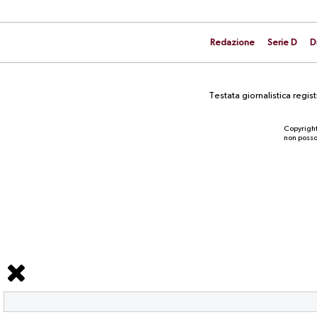
Redazione
Serie D
D
Testata giornalistica regi
Copyright
non posson
NEWS
La prima gara stagionale contro la
Scafatese è a rischio per