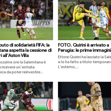
uto di solidarietà FIFA: la
FOTO. Quirini è arrivato a
tana aspetta la cessione di
Perugia: le prime immagini
 all’Aston Villa
Ettore Quirini ha lasciato la Sal
e lo ha fatto a titolo temporan
ossime ore la Salernitana è
L’esterno,...
 ricevere un’entrata
a da poter reinvestire...