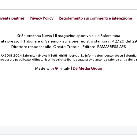
iventa partner
Privacy Policy
Regolamento sui commenti e interazione
⚽ Salernitana News | Il magazine sportivo sulla Salernitana
strata presso il Tribunale di Salerno - iscrizione registro stampa n. 42/20 d
Direttore responsabile: Oreste Tretola - Editore: EAMAPRESS APS
 © 2018-2024 SalernitanaNews.it Tutti i diritti riservati. Le informazioni contenute su Salernit
o essere pubblicate, diffuse, riscritte o ridistribuite senza previa autorizzazione scritta dell
Made with
in Italy |
DS Media Group
CALCIOMERCATO
NEWS
Contributo di solidarietà FIFA: la
Serie C, possibile penal
Salernitana aspetta la cessione di
per il Catania: la situazi