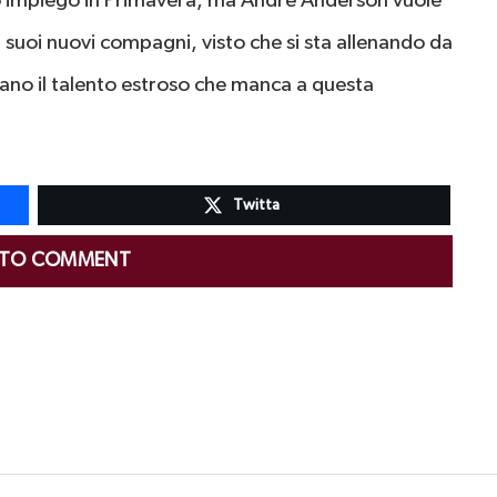
suo impiego in Primavera, ma André Anderson vuole
i suoi nuovi compagni, visto che si sta allenando da
liano il talento estroso che manca a questa
Twitta
 TO COMMENT