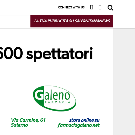
CONNECT WITH US
LA TUA PUBBLICITÀ SU SALERNITANANEWS
600 spettatori