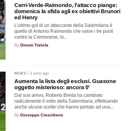
Cerri-Verde-Raimondo, l’attacco piange:
domenica la sfida agli ex obiettivi Brunori
ed Henry
L’ultimo gol di un attaccante della Salernitana è
quello di Antonio Raimondo che valse i tre punti
contro la Cremonese, lo...
By
Oreste Tretola
/ 1 anno ago
NEWS
Aumenta la lista degli esclusi. Guasone
oggetto misterioso: ancora 0′
Dal suo arrivo, Roberto Breda ha cambiato
radicalmente il volto della Salernitana, effettuando
anche alcune scelte che hanno portato ad una...
By
Giuseppe Crescibene