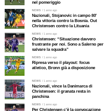
nel pomeriggio
NEWS
/ 1 anno ago
Nazionali, Stojanovic in campo 80′
nella vittoria contro la Bosnia. Out
Christensen contro la Lituania
NEWS
/ 1 anno ago
Christensen: “Situazione davvero
frustrante per noi. Sono a Salerno per
salvare la squadra”
NEWS
/ 1 anno ago
Ripresa verso il playout: focus
atletico, Bronn già a disposizione
NEWS
/ 1 anno ago
Nazionali, vince la Danimarca di
Christensen: il granata resta in
panchina
NEWS
/ 1 anno ago
Per Christensen c’è la convocazione