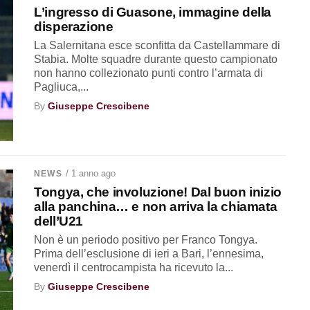
L’ingresso di Guasone, immagine della
disperazione
La Salernitana esce sconfitta da Castellammare di
Stabia. Molte squadre durante questo campionato
non hanno collezionato punti contro l’armata di
Pagliuca,...
By
Giuseppe Crescibene
/ 1 anno ago
NEWS
Tongya, che involuzione! Dal buon inizio
alla panchina… e non arriva la chiamata
dell’U21
Non è un periodo positivo per Franco Tongya.
Prima dell’esclusione di ieri a Bari, l’ennesima,
venerdì il centrocampista ha ricevuto la...
By
Giuseppe Crescibene