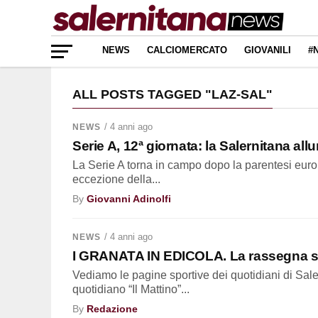
NEWS
CALCIOMERCATO
GIOVANILI
#
ALL POSTS TAGGED "LAZ-SAL"
/ 4 anni ago
NEWS
Serie A, 12ª giornata: la Salernitana al
La Serie A torna in campo dopo la parentesi europ
eccezione della...
By
Giovanni Adinolfi
/ 4 anni ago
NEWS
I GRANATA IN EDICOLA. La rassegna s
Vediamo le pagine sportive dei quotidiani di Sale
quotidiano “Il Mattino”...
By
Redazione