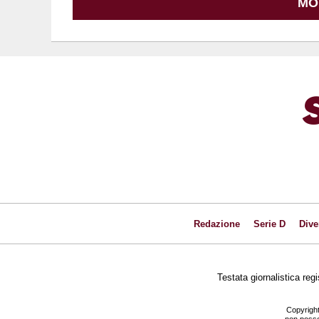
MO
Redazione
Serie D
Dive
Testata giornalistica reg
Copyright
non posson