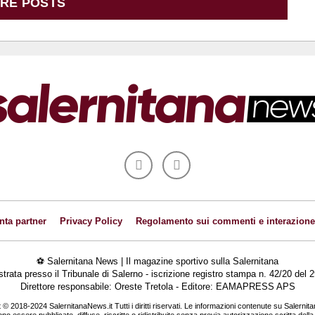
RE POSTS
nta partner
Privacy Policy
Regolamento sui commenti e interazione
⚽ Salernitana News | Il magazine sportivo sulla Salernitana
istrata presso il Tribunale di Salerno - iscrizione registro stampa n. 42/20 de
Direttore responsabile: Oreste Tretola - Editore: EAMAPRESS APS
 © 2018-2024 SalernitanaNews.it Tutti i diritti riservati. Le informazioni contenute su Salernit
o essere pubblicate, diffuse, riscritte o ridistribuite senza previa autorizzazione scritta dell