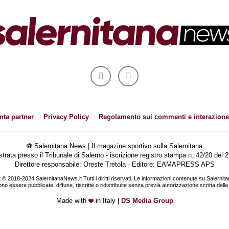
nta partner
Privacy Policy
Regolamento sui commenti e interazione
⚽ Salernitana News | Il magazine sportivo sulla Salernitana
istrata presso il Tribunale di Salerno - iscrizione registro stampa n. 42/20 de
Direttore responsabile: Oreste Tretola - Editore: EAMAPRESS APS
 © 2018-2024 SalernitanaNews.it Tutti i diritti riservati. Le informazioni contenute su Salernit
o essere pubblicate, diffuse, riscritte o ridistribuite senza previa autorizzazione scritta dell
Made with
in Italy |
DS Media Group