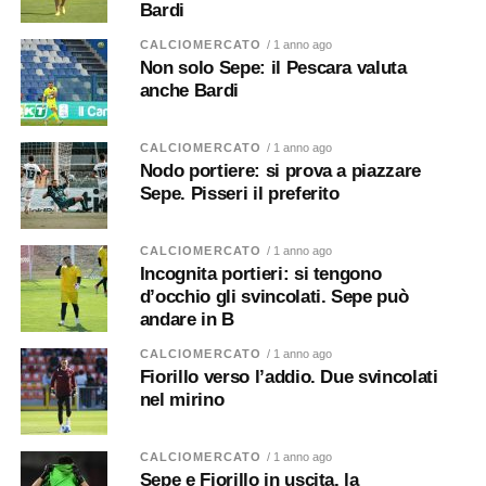
Bardi
CALCIOMERCATO
/ 1 anno ago
Non solo Sepe: il Pescara valuta
anche Bardi
CALCIOMERCATO
/ 1 anno ago
Nodo portiere: si prova a piazzare
Sepe. Pisseri il preferito
CALCIOMERCATO
/ 1 anno ago
Incognita portieri: si tengono
d’occhio gli svincolati. Sepe può
andare in B
CALCIOMERCATO
/ 1 anno ago
Fiorillo verso l’addio. Due svincolati
nel mirino
CALCIOMERCATO
/ 1 anno ago
Sepe e Fiorillo in uscita, la