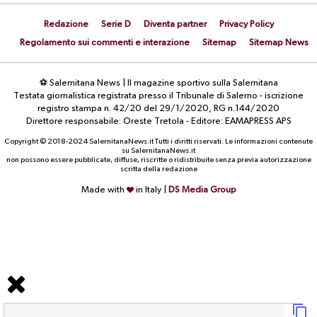
Redazione
Serie D
Diventa partner
Privacy Policy
Regolamento sui commenti e interazione
Sitemap
Sitemap News
⚽ Salernitana News | Il magazine sportivo sulla Salernitana
Testata giornalistica registrata presso il Tribunale di Salerno - iscrizione
registro stampa n. 42/20 del 29/1/2020, RG n.144/2020
Direttore responsabile: Oreste Tretola - Editore: EAMAPRESS APS
Copyright © 2018-2024 SalernitanaNews.it Tutti i diritti riservati. Le informazioni contenute
su SalernitanaNews.it
non possono essere pubblicate, diffuse, riscritte o ridistribuite senza previa autorizzazione
scritta della redazione
Made with
in Italy |
DS Media Group