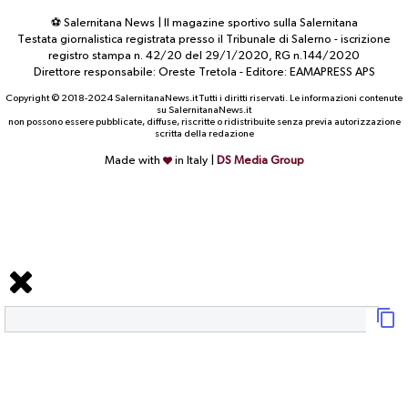
⚽ Salernitana News | Il magazine sportivo sulla Salernitana
Testata giornalistica registrata presso il Tribunale di Salerno - iscrizione
registro stampa n. 42/20 del 29/1/2020, RG n.144/2020
Direttore responsabile: Oreste Tretola - Editore: EAMAPRESS APS
Copyright © 2018-2024 SalernitanaNews.it Tutti i diritti riservati. Le informazioni contenute
su SalernitanaNews.it
non possono essere pubblicate, diffuse, riscritte o ridistribuite senza previa autorizzazione
scritta della redazione
Made with
in Italy |
DS Media Group