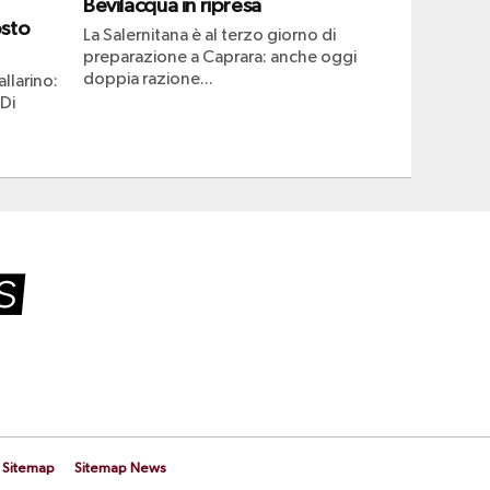
Bevilacqua in ripresa
osto
La Salernitana è al terzo giorno di
preparazione a Caprara: anche oggi
doppia razione...
llarino:
 Di
Sitemap
Sitemap News