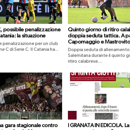
C, possibile penalizzazione
Quinto giorno di ritiro cal
Catania: la situazione
doppia seduta tattica. A p
Capomaggio e Mastrovit
le penalizzazione per un club
ne C di Serie C. Il Catania ha...
Doppia seduta di allenamento 
Salernitana durante il quinto g
ritiro calabrese....
ma gara stagionale contro
I GRANATA IN EDICOLA. La