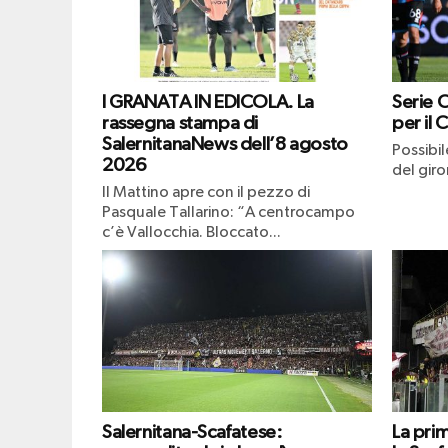
I GRANATA IN EDICOLA. La
Serie 
rassegna stampa di
per il 
SalernitanaNews dell’8 agosto
Possibi
2026
del giro
Il Mattino apre con il pezzo di
Pasquale Tallarino: “A centrocampo
c’è Vallocchia. Bloccato...
Salernitana-Scafatese:
La pri