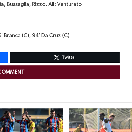
a, Bussaglia, Rizzo. All: Venturato
6′ Branca (C), 94′ Da Cruz (C)
Twitta
 COMMENT