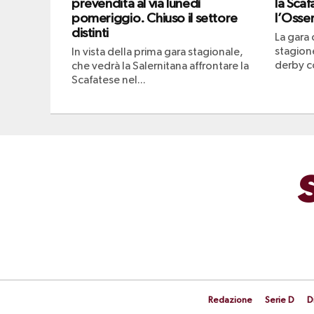
prevendita al via lunedì
la Scaf
pomeriggio. Chiuso il settore
l’Osser
distinti
La gara 
stagione
In vista della prima gara stagionale,
derby co
che vedrà la Salernitana affrontare la
Scafatese nel...
Redazione
Serie D
D