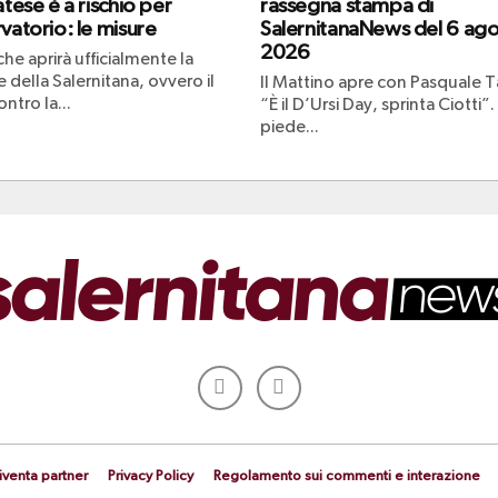
atese è a rischio per
rassegna stampa di
vatorio: le misure
SalernitanaNews del 6 ag
2026
che aprirà ufficialmente la
 della Salernitana, ovvero il
Il Mattino apre con Pasquale Ta
ntro la...
“È il D’Ursi Day, sprinta Ciotti”.
piede...
iventa partner
Privacy Policy
Regolamento sui commenti e interazione