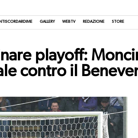
NTISCORDARDIME
GALLERY
WEBTV
REDAZIONE
STORE
inare playoff: Moncin
nale contro il Beneve