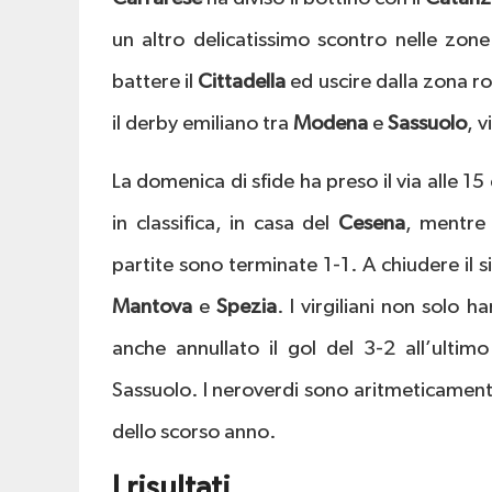
un altro delicatissimo scontro nelle zone
battere il
Cittadella
ed uscire dalla zona ro
il derby emiliano tra
Modena
e
Sassuolo
, 
La domenica di sfide ha preso il via alle 1
in classifica, in casa del
Cesena
, mentre
partite sono terminate 1-1. A chiudere il s
Mantova
e
Spezia
. I virgiliani non solo
anche annullato il gol del 3-2 all’ult
Sassuolo. I neroverdi sono aritmeticamen
dello scorso anno.
I risultati