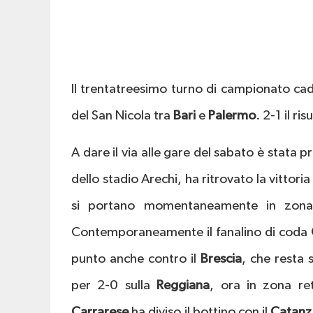
Il trentatreesimo turno di campionato cade
del San Nicola tra
Bari
e
Palermo
. 2-1 il ri
A dare il via alle gare del sabato è stata p
dello stadio Arechi, ha ritrovato la vittoria
si portano momentaneamente in zona 
Contemporaneamente il fanalino di coda
punto anche contro il
Brescia
, che resta
per 2-0 sulla
Reggiana
, ora in zona re
Carrarese
ha diviso il bottino con il
Catanz