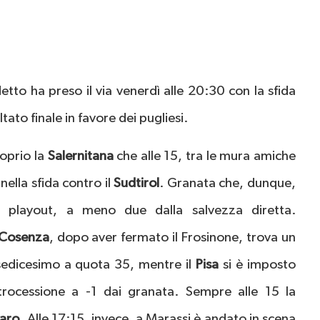
tto ha preso il via venerdì alle 20:30 con la sfida
sultato finale in favore dei pugliesi.
roprio la
Salernitana
che alle 15, tra le mura amiche
 nella sfida contro il
Sudtirol
. Granata che, dunque,
playout, a meno due dalla salvezza diretta.
Cosenza
, dopo aver fermato il Frosinone, trova un
 sedicesimo a quota 35, mentre il
Pisa
si è imposto
trocessione a -1 dai granata. Sempre alle 15 la
aro
. Alle 17:15, invece, a Marassi è andato in scena