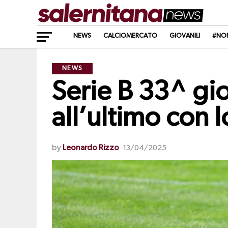
NEWS
CALCIOMERCATO
GIOVANILI
#NO
NEWS
Serie B 33^ gi
all’ultimo con 
by
Leonardo Rizzo
13/04/2025