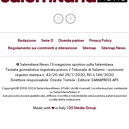
Redazione
Serie D
Diventa partner
Privacy Policy
Regolamento sui commenti e interazione
Sitemap
Sitemap News
⚽ Salernitana News | Il magazine sportivo sulla Salernitana
Testata giornalistica registrata presso il Tribunale di Salerno - iscrizione
registro stampa n. 42/20 del 29/1/2020, RG n.144/2020
Direttore responsabile: Oreste Tretola - Editore: EAMAPRESS APS
Copyright © 2018-2024 SalernitanaNews.it Tutti i diritti riservati. Le informazioni contenute
su SalernitanaNews.it
non possono essere pubblicate, diffuse, riscritte o ridistribuite senza previa autorizzazione
scritta della redazione
Made with
in Italy |
DS Media Group