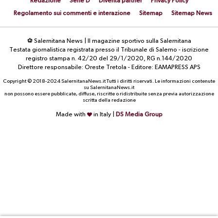
Redazione
Serie D
Diventa partner
Privacy Policy
Regolamento sui commenti e interazione
Sitemap
Sitemap News
⚽ Salernitana News | Il magazine sportivo sulla Salernitana
Testata giornalistica registrata presso il Tribunale di Salerno - iscrizione
registro stampa n. 42/20 del 29/1/2020, RG n.144/2020
Direttore responsabile: Oreste Tretola - Editore: EAMAPRESS APS
Copyright © 2018-2024 SalernitanaNews.it Tutti i diritti riservati. Le informazioni contenute
su SalernitanaNews.it
non possono essere pubblicate, diffuse, riscritte o ridistribuite senza previa autorizzazione
scritta della redazione
Made with
in Italy |
DS Media Group