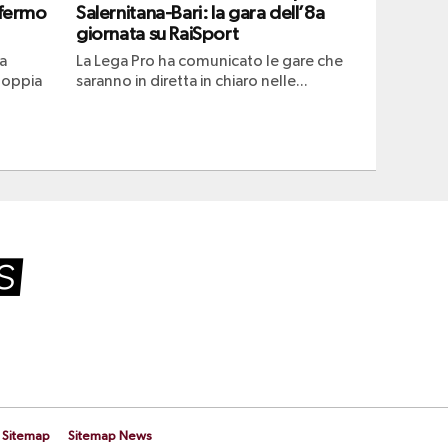
 fermo
Salernitana-Bari: la gara dell’8a
giornata su RaiSport
a
La Lega Pro ha comunicato le gare che
doppia
saranno in diretta in chiaro nelle...
Sitemap
Sitemap News