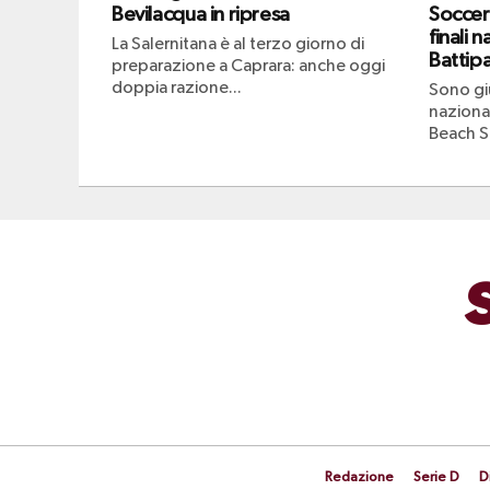
Bevilacqua in ripresa
Soccer
finali n
La Salernitana è al terzo giorno di
Battipa
preparazione a Caprara: anche oggi
doppia razione...
Sono giu
naziona
Beach S
Redazione
Serie D
D