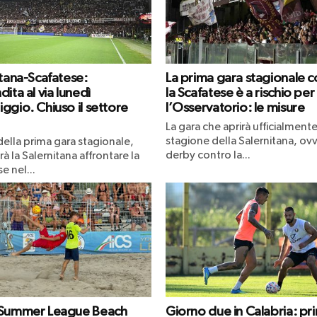
itana-Scafatese:
La prima gara stagionale c
ita al via lunedì
la Scafatese è a rischio per
ggio. Chiuso il settore
l’Osservatorio: le misure
La gara che aprirà ufficialmente
stagione della Salernitana, ovv
 della prima gara stagionale,
derby contro la...
à la Salernitana affrontare la
e nel...
 Summer League Beach
Giorno due in Calabria: pr