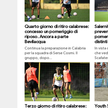
Quarto giorno di ritiro calabrese:
Salern
concesso un pomeriggio di
prevend
riposo. Ancora a parte
pomeri
Bevilacqua
distinti
Continua la preparazione in Calabria
In vista
per la squadra di Serse Cosmi. Il
che vedr
gruppo, dopo...
Scafates
Terzo giorno di ritiro calabrese:
Youth