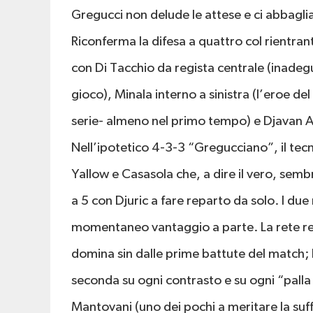
Gregucci non delude le attese e ci abbaglia
Riconferma la difesa a quattro col rientra
con Di Tacchio da regista centrale (inadegu
gioco), Minala interno a sinistra (l’eroe d
serie- almeno nel primo tempo) e Djavan A
Nell’ipotetico 4-3-3 “Gregucciano”, il tecni
Yallow e Casasola che, a dire il vero, sem
a 5 con Djuric a fare reparto da solo. I due 
momentaneo vantaggio a parte. La rete resta
domina sin dalle prime battute del match; l
seconda su ogni contrasto e su ogni “palla
Mantovani (uno dei pochi a meritare la suffi