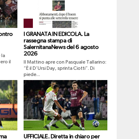
ontro
I GRANATA IN EDICOLA. La
rassegna stampa di
SalernitanaNews del 6 agosto
2026
 la
ero il
Il Mattino apre con Pasquale Tallarino:
“È il D’Ursi Day, sprinta Ciotti”. Di
piede...
ima
UFFICIALE. Diretta in chiaro per