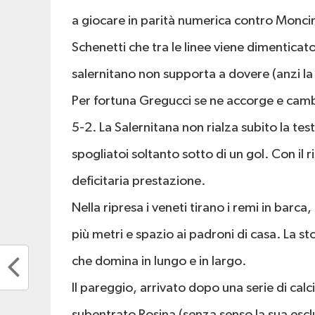
a giocare in parità numerica contro Moncini 
Schenetti che tra le linee viene dimenticat
salernitano non supporta a dovere (anzi la 
Per fortuna Gregucci se ne accorge e cambi
5-2. La Salernitana non rialza subito la tes
spogliatoi soltanto sotto di un gol. Con il 
deficitaria prestazione.
Nella ripresa i veneti tirano i remi in ba
più metri e spazio ai padroni di casa. La st
che domina in lungo e in largo.
Il pareggio, arrivato dopo una serie di calc
subentrato Rosina (senza senso la sua escl