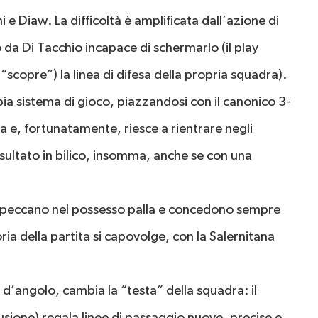
e Diaw. La difficoltà è amplificata dall’azione di
o da Di Tacchio incapace di schermarlo (il play
“scopre”) la linea di difesa della propria squadra).
a sistema di gioco, piazzandosi con il canonico 3-
ta e, fortunatamente, riesce a rientrare negli
risultato in bilico, insomma, anche se con una
rca, peccano nel possesso palla e concedono sempre
oria della partita si capovolge, con la Salernitana
i d’angolo, cambia la “testa” della squadra: il
usione) regala linee di passaggio nuove, precise e