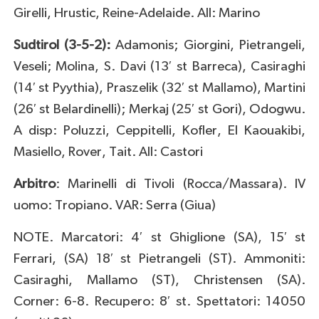
Girelli, Hrustic, Reine-Adelaide. All: Marino
Sudtirol (3-5-2):
Adamonis; Giorgini, Pietrangeli,
Veseli; Molina, S. Davi (13′ st Barreca), Casiraghi
(14′ st Pyythia), Praszelik (32′ st Mallamo), Martini
(26′ st Belardinelli); Merkaj (25′ st Gori), Odogwu.
A disp: Poluzzi, Ceppitelli, Kofler, El Kaouakibi,
Masiello, Rover, Tait. All: Castori
Arbitro
: Marinelli di Tivoli (Rocca/Massara). IV
uomo: Tropiano. VAR: Serra (Giua)
NOTE. Marcatori: 4′ st Ghiglione (SA), 15′ st
Ferrari, (SA) 18′ st Pietrangeli (ST). Ammoniti:
Casiraghi, Mallamo (ST), Christensen (SA).
Corner: 6-8. Recupero: 8′ st. Spettatori: 14050