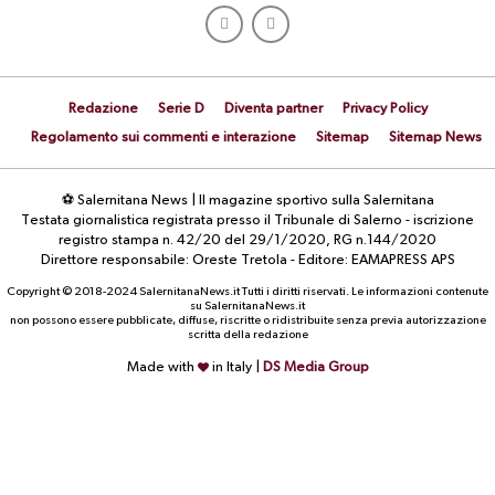
Redazione
Serie D
Diventa partner
Privacy Policy
Regolamento sui commenti e interazione
Sitemap
Sitemap News
⚽ Salernitana News | Il magazine sportivo sulla Salernitana
Testata giornalistica registrata presso il Tribunale di Salerno - iscrizione
registro stampa n. 42/20 del 29/1/2020, RG n.144/2020
Direttore responsabile: Oreste Tretola - Editore: EAMAPRESS APS
Copyright © 2018-2024 SalernitanaNews.it Tutti i diritti riservati. Le informazioni contenute
su SalernitanaNews.it
non possono essere pubblicate, diffuse, riscritte o ridistribuite senza previa autorizzazione
scritta della redazione
Made with
in Italy |
DS Media Group