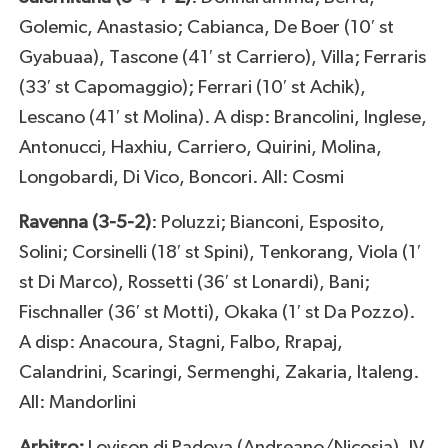
Golemic, Anastasio; Cabianca, De Boer (10′ st
Gyabuaa), Tascone (41′ st Carriero), Villa; Ferraris
(33′ st Capomaggio); Ferrari (10′ st Achik),
Lescano (41′ st Molina). A disp: Brancolini, Inglese,
Antonucci, Haxhiu, Carriero, Quirini, Molina,
Longobardi, Di Vico, Boncori. All: Cosmi
Ravenna (3-5-2)
: Poluzzi; Bianconi, Esposito,
Solini; Corsinelli (18′ st Spini), Tenkorang, Viola (1′
st Di Marco), Rossetti (36′ st Lonardi), Bani;
Fischnaller (36′ st Motti), Okaka (1′ st Da Pozzo).
A disp: Anacoura, Stagni, Falbo, Rrapaj,
Calandrini, Scaringi, Sermenghi, Zakaria, Italeng.
All: Mandorlini
Arbitro:
Lovison di Padova (Andreano/Nicosia). IV