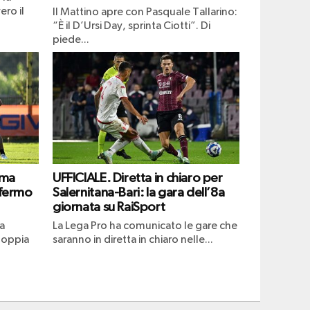
ero il
Il Mattino apre con Pasquale Tallarino:
“È il D’Ursi Day, sprinta Ciotti”. Di
piede...
ima
UFFICIALE. Diretta in chiaro per
 fermo
Salernitana-Bari: la gara dell’8a
giornata su RaiSport
a
La Lega Pro ha comunicato le gare che
doppia
saranno in diretta in chiaro nelle...