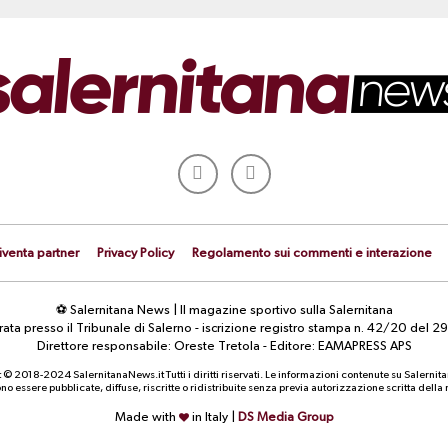
iventa partner
Privacy Policy
Regolamento sui commenti e interazione
⚽ Salernitana News | Il magazine sportivo sulla Salernitana
strata presso il Tribunale di Salerno - iscrizione registro stampa n. 42/20 d
Direttore responsabile: Oreste Tretola - Editore: EAMAPRESS APS
 © 2018-2024 SalernitanaNews.it Tutti i diritti riservati. Le informazioni contenute su Salernit
o essere pubblicate, diffuse, riscritte o ridistribuite senza previa autorizzazione scritta dell
Made with
in Italy |
DS Media Group