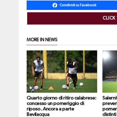
Condividi su Facebook
CLICK
MORE IN NEWS
Quarto giorno di ritiro calabrese:
Salern
concesso un pomeriggio di
prevend
riposo. Ancora a parte
pomeri
Bevilacqua
distinti