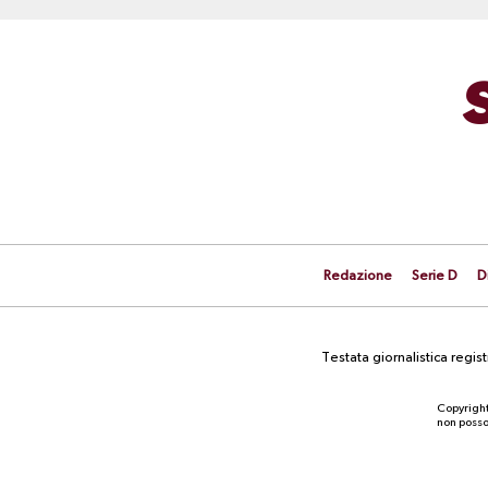
Redazione
Serie D
D
Testata giornalistica regi
Copyright
non posson