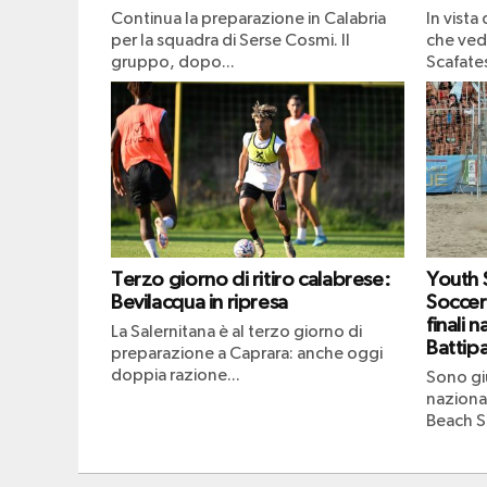
Continua la preparazione in Calabria
In vista
per la squadra di Serse Cosmi. Il
che vedr
gruppo, dopo...
Scafates
Terzo giorno di ritiro calabrese:
Youth
Bevilacqua in ripresa
Soccer
finali n
La Salernitana è al terzo giorno di
Battipa
preparazione a Caprara: anche oggi
doppia razione...
Sono giu
naziona
Beach S