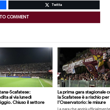
Twitta
 TO COMMENT
itana-Scafatese:
La prima gara stagionale c
ita al via lunedì
la Scafatese è a rischio per
ggio. Chiuso il settore
l’Osservatorio: le misure
La gara che aprirà ufficialmente