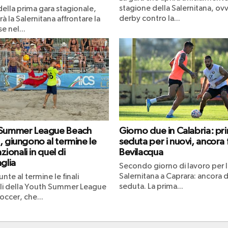
stagione della Salernitana, ovv
 della prima gara stagionale,
derby contro la...
à la Salernitana affrontare la
e nel...
 Summer League Beach
Giorno due in Calabria: pr
, giungono al termine le
seduta per i nuovi, ancora
azionali in quel di
Bevilacqua
glia
Secondo giorno di lavoro per l
Salernitana a Caprara: ancora 
nte al termine le finali
seduta. La prima...
li della Youth Summer League
occer, che...