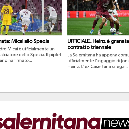
ata: Micai allo Spezia
UFFICIALE. Heinz è granata
contratto triennale
dro Micai è ufficialmente un
lciatore dello Spezia. Il piplet
La Salernitana ha appena com
no ha firmato...
ufficialmente l’ingaggio di Jon
Heinz. L’ex Casertana si lega...