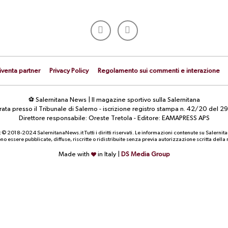
iventa partner
Privacy Policy
Regolamento sui commenti e interazione
⚽ Salernitana News | Il magazine sportivo sulla Salernitana
strata presso il Tribunale di Salerno - iscrizione registro stampa n. 42/20 d
Direttore responsabile: Oreste Tretola - Editore: EAMAPRESS APS
 © 2018-2024 SalernitanaNews.it Tutti i diritti riservati. Le informazioni contenute su Salernit
o essere pubblicate, diffuse, riscritte o ridistribuite senza previa autorizzazione scritta dell
Made with
in Italy |
DS Media Group
CALCIOMERCATO
NEWS
La Salernitana cerca un centrale di
Primo giorno sulla Sila: 
difesa: possibile un grande ritorno
seduta, fermo Bevilacqu