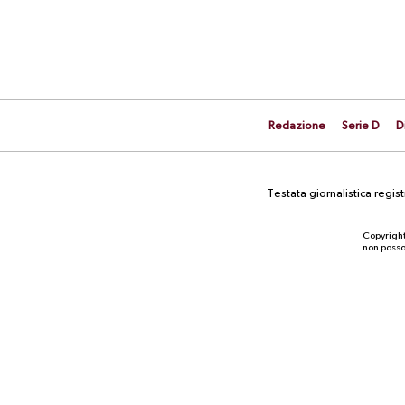
Redazione
Serie D
D
Testata giornalistica regi
Copyright
non posson
NEWS
VIDEO. Salernitana, arrivano i
“nuovi”: visite mediche per Heinz,