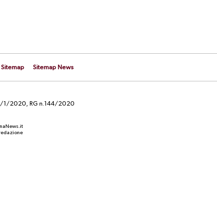
Sitemap
Sitemap News
el 29/1/2020, RG n.144/2020
anaNews.it
a redazione
CALCIOMERCATO
doppia
UFFICIALE. Corriere in prestito alla
a
Real Aversa