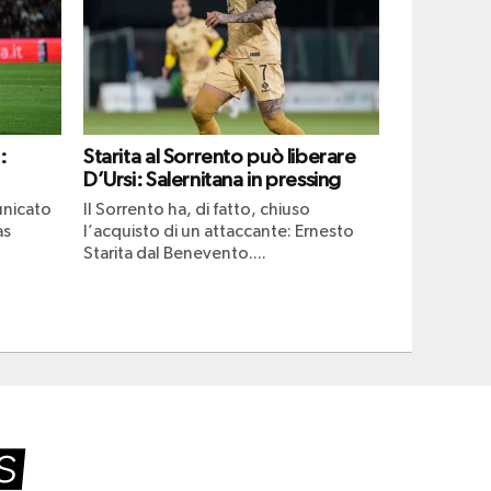
:
Starita al Sorrento può liberare
D’Ursi: Salernitana in pressing
unicato
Il Sorrento ha, di fatto, chiuso
as
l’acquisto di un attaccante: Ernesto
Starita dal Benevento....