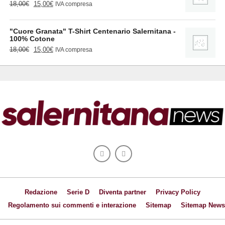
Il
Il
18,00
€
15,00
€
IVA compresa
prezzo
prezzo
originale
attuale
era:
è:
"Cuore Granata" T-Shirt Centenario Salernitana -
18,00€.
15,00€.
100% Cotone
Il
Il
18,00
€
15,00
€
IVA compresa
prezzo
prezzo
originale
attuale
era:
è:
18,00€.
15,00€.
Redazione
Serie D
Diventa partner
Privacy Policy
Regolamento sui commenti e interazione
Sitemap
Sitemap News