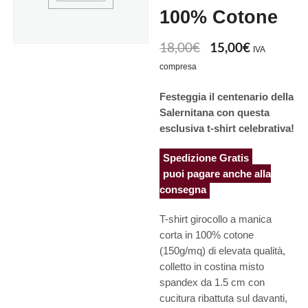
100% Cotone
18,00
€
15,00
€
Il
Il
IVA
prezzo
prezzo
compresa
originale
attuale
era:
è:
Festeggia il centenario della
18,00€.
15,00€.
Salernitana con questa
esclusiva t-shirt celebrativa!
Spedizione Gratis
puoi pagare anche alla
consegna
T-shirt girocollo a manica
corta in 100% cotone
(150g/mq) di elevata qualità,
colletto in costina misto
spandex da 1.5 cm con
cucitura ribattuta sul davanti,