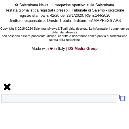
⚽ Salernitana News | Il magazine sportivo sulla Salernitana
Testata giornalistica registrata presso il Tribunale di Salerno - iscrizione
registro stampa n. 42/20 del 29/1/2020, RG n.144/2020
Direttore responsabile: Oreste Tretola - Editore: EAMAPRESS APS
Copyright © 2018-2024 SalernitanaNews.it Tutti i diritti riservati. Le informazioni contenute su
SalernitanaNews.it
non possono essere pubblicate, diffuse, riscritte o ridistribuite senza previa autorizzazione
scritta della redazione
Made with
in Italy |
DS Media Group