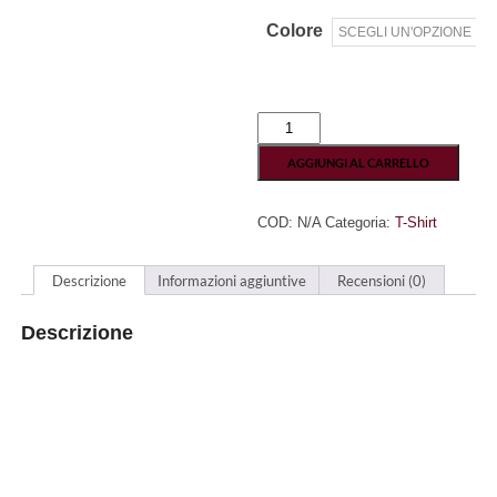
Colore
"1919
-
2019"
AGGIUNGI AL CARRELLO
T-
Shirt
Centenario
COD:
N/A
Categoria:
T-Shirt
Salernitana
-
100%
Cotone
Descrizione
Informazioni aggiuntive
Recensioni (0)
quantità
Descrizione