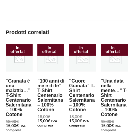
Prodotti correlati
In
In
In
In
offerta!
offerta!
offerta!
offerta!
“Granata è
“100 anni di
“Cuore
“Una data
una
me e di te”
Granata” T-
nella
malattia…”
T-Shirt
Shirt
mente…” T-
T-Shirt
Centenario
Centenario
Shirt
Centenario
Salernitana
Salernitana
Centenario
Salernitana
– 100%
– 100%
Salernitana
– 100%
Cotone
Cotone
– 100%
Cotone
Cotone
Il
Il
18,00
€
18,00
€
Il
prezzo
Il
prezzo
15,00
€
15,00
€
Il
Il
18,00
€
IVA
IVA
18,00
€
prezzo
originale
prezzo
originale
Il
prezzo
Il
prezzo
15,00
€
compresa
compresa
15,00
€
IVA
IVA
attuale
era:
attuale
era:
prezzo
originale
prezzo
originale
compresa
compresa
Questo
Questo
è:
18,00€.
è:
18,00€.
attuale
era:
attuale
era: