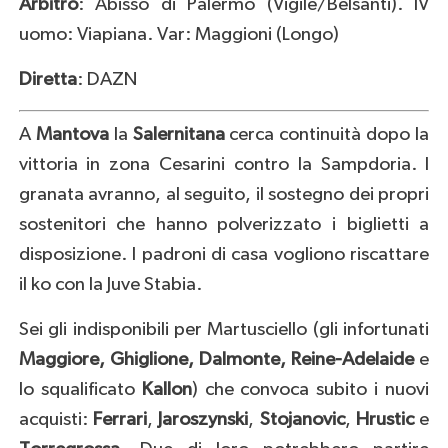
Arbitro
: Abisso di Palermo (Vigile/Belsanti). IV
uomo: Viapiana. Var: Maggioni (Longo)
Diretta
: DAZN
A
Mantova
la
Salernitana
cerca continuità dopo la
vittoria in zona Cesarini contro la Sampdoria. I
granata avranno, al seguito, il sostegno dei propri
sostenitori che hanno polverizzato i biglietti a
disposizione. I padroni di casa vogliono riscattare
il ko con la Juve Stabia.
Sei gli indisponibili per Martusciello (gli infortunati
Maggiore, Ghiglione, Dalmonte, Reine-Adelaide
e
lo squalificato
Kallon
) che convoca subito i nuovi
acquisti:
Ferrari
,
Jaroszynski
,
Stojanovic
,
Hrustic
e