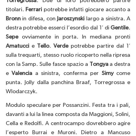
Torregrossa
. Due di loro potrebbero partire
titolari.
Ferrari
potrebbe infatti giocare accanto a
Bronn
in difesa, con
Jaroszynski
largo a sinistra. A
destra potrebbe esserci l’esordio dal 1′ di
Gentile
.
Sepe
ovviamente in porta. In mediana pronti
Amatucci
e
Tello
.
Verde
potrebbe partire dal 1′
sulla trequarti, stesso ruolo ricoperto nella ripresa
con la Samp. Sulle fasce spazio a
Tongya
a destra
e
Valencia
a sinistra, conferma per
Simy
come
punta. Jolly dalla panchina Braaf, Torregrossa e
Wlodarczyk.
Modulo speculare per Possanzini. Festa tra i pali,
davanti a lui la linea composta da Maggioni, Solini,
Cella e Redolfi. A centrocampo dovrebbero agire
l’esperto Burrai e Muroni. Dietro a Mancuso