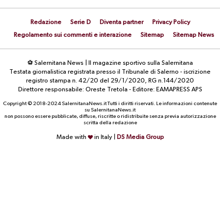
Redazione
Serie D
Diventa partner
Privacy Policy
Regolamento sui commenti e interazione
Sitemap
Sitemap News
⚽ Salernitana News | Il magazine sportivo sulla Salernitana
Testata giornalistica registrata presso il Tribunale di Salerno - iscrizione
registro stampa n. 42/20 del 29/1/2020, RG n.144/2020
Direttore responsabile: Oreste Tretola - Editore: EAMAPRESS APS
Copyright © 2018-2024 SalernitanaNews.it Tutti i diritti riservati. Le informazioni contenute
su SalernitanaNews.it
non possono essere pubblicate, diffuse, riscritte o ridistribuite senza previa autorizzazione
scritta della redazione
Made with
in Italy |
DS Media Group