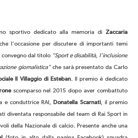
smo sportivo dedicato alla memoria di
Zaccaria
che l’occasione per discutere di importanti temi
l convegno dal titolo
“Sport e disabilità, l’inclusione
razione giornalistica”
che sarà presentato da Carlo
iale Il Villaggio di Esteban
. Il premio è dedicato
rone
scomparso nel 2015 dopo aver combattuto
ta e conduttrice RAI,
Donatella
Scarnati
, il premio
ti diventata responsabile del team di Rai Sport in
evoli della Nazionale di calcio. Presente anche una
ial
(foto in alto dalla pagina Facebook) squadra