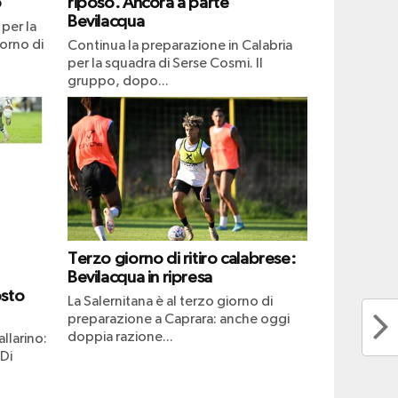
o
riposo. Ancora a parte
Bevilacqua
per la
iorno di
Continua la preparazione in Calabria
per la squadra di Serse Cosmi. Il
gruppo, dopo...
Terzo giorno di ritiro calabrese:
Bevilacqua in ripresa
osto
La Salernitana è al terzo giorno di
preparazione a Caprara: anche oggi
doppia razione...
llarino:
 Di