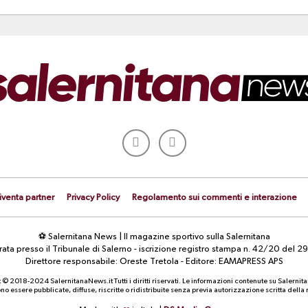
iventa partner
Privacy Policy
Regolamento sui commenti e interazione
⚽ Salernitana News | Il magazine sportivo sulla Salernitana
strata presso il Tribunale di Salerno - iscrizione registro stampa n. 42/20 d
Direttore responsabile: Oreste Tretola - Editore: EAMAPRESS APS
 © 2018-2024 SalernitanaNews.it Tutti i diritti riservati. Le informazioni contenute su Salernit
o essere pubblicate, diffuse, riscritte o ridistribuite senza previa autorizzazione scritta dell