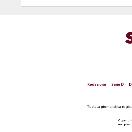
Redazione
Serie D
D
Testata giornalistica regi
Copyright
non posson