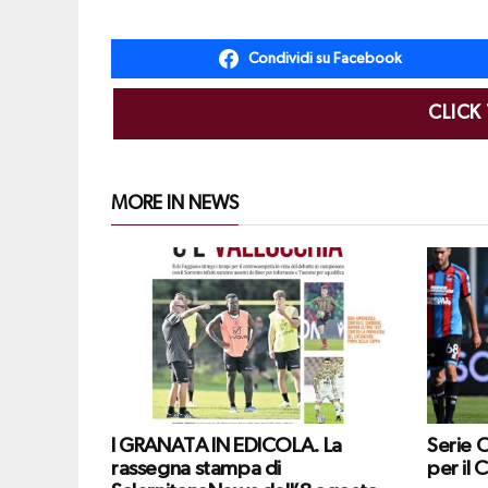
Condividi su Facebook
CLICK
MORE IN NEWS
I GRANATA IN EDICOLA. La
Serie 
rassegna stampa di
per il 