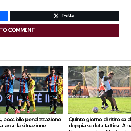
Twitta
 TO COMMENT
C, possibile penalizzazione
Quinto giorno di ritiro cal
Catania: la situazione
doppia seduta tattica. A p