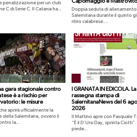
Capomaggio e Mastrovit
le penalizzazione per un club
ne C di Serie C. Il Catania ha...
Doppia seduta di allenamento 
Salernitana durante il quinto g
ritiro calabrese....
ma gara stagionale contro
I GRANATA IN EDICOLA. La
atese è a rischio per
rassegna stampa di
vatorio: le misure
SalernitanaNews del 6 ag
2026
che aprirà ufficialmente la
 della Salernitana, ovvero il
Il Mattino apre con Pasquale Ta
ntro la...
“È il D’Ursi Day, sprinta Ciotti”.
piede...