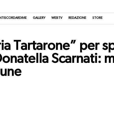
NTISCORDARDIME
GALLERY
WEBTV
REDAZIONE
STORE
a Tartarone” per spo
Donatella Scarnati: m
mune