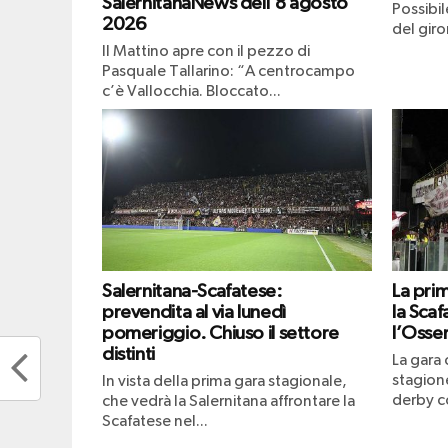
SalernitanaNews dell’8 agosto
Possibi
2026
del giro
Il Mattino apre con il pezzo di
Pasquale Tallarino: “A centrocampo
c’è Vallocchia. Bloccato...
Salernitana-Scafatese:
La pri
prevendita al via lunedì
la Scaf
pomeriggio. Chiuso il settore
l’Osser
distinti
La gara 
stagione
In vista della prima gara stagionale,
derby co
che vedrà la Salernitana affrontare la
Scafatese nel...