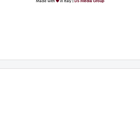
Made with
in Italy |
DS Media Group