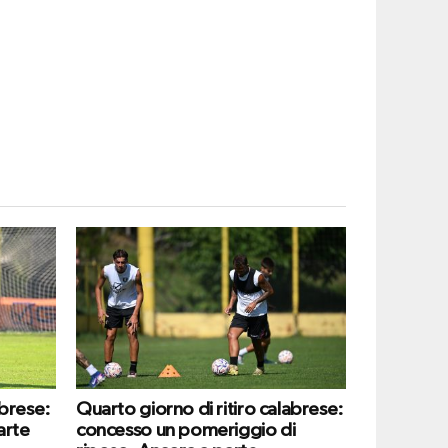
abrese:
Quarto giorno di ritiro calabrese:
arte
concesso un pomeriggio di