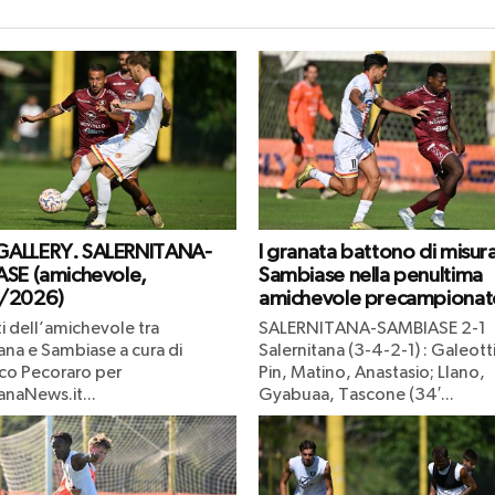
ALLERY. SALERNITANA-
I granata battono di misura 
SE (amichevole,
Sambiase nella penultima
/2026)
amichevole precampionat
ti dell’amichevole tra
SALERNITANA-SAMBIASE 2-1
ana e Sambiase a cura di
Salernitana (3-4-2-1) : Galeotti
co Pecoraro per
Pin, Matino, Anastasio; Llano,
anaNews.it...
Gyabuaa, Tascone (34′...