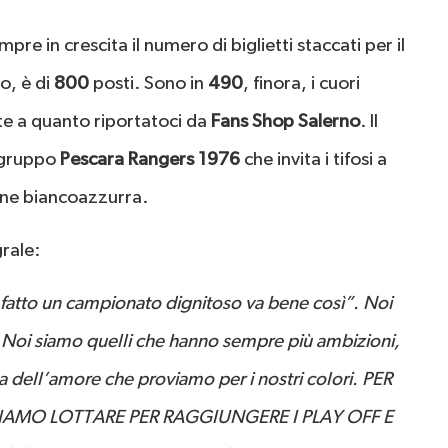
mpre in crescita il numero di biglietti staccati per il
mo, è di
800
posti. Sono in
490
, finora, i cuori
nte a quanto riportatoci da
Fans Shop Salerno
. Il
l gruppo
Pescara Rangers 1976
che invita i tifosi a
ine biancoazzurra.
rale:
fatto un campionato dignitoso va bene così”. Noi
, Noi siamo quelli che hanno sempre più ambizioni,
 dell’amore che proviamo per i nostri colori. PER
MO LOTTARE PER RAGGIUNGERE I PLAY OFF E