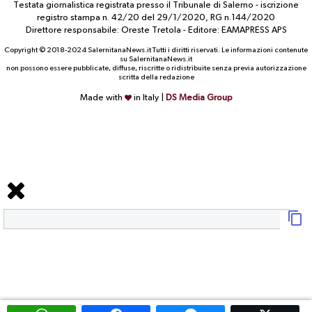
Testata giornalistica registrata presso il Tribunale di Salerno - iscrizione
registro stampa n. 42/20 del 29/1/2020, RG n.144/2020
Direttore responsabile: Oreste Tretola - Editore: EAMAPRESS APS
Copyright © 2018-2024 SalernitanaNews.it Tutti i diritti riservati. Le informazioni contenute
su SalernitanaNews.it
non possono essere pubblicate, diffuse, riscritte o ridistribuite senza previa autorizzazione
scritta della redazione
Made with
in Italy |
DS Media Group