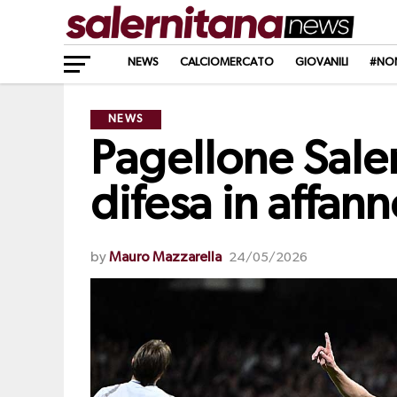
NEWS
CALCIOMERCATO
GIOVANILI
#NO
NEWS
Pagellone Sale
difesa in affan
by
Mauro Mazzarella
24/05/2026