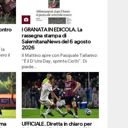
ontro
I GRANATA IN EDICOLA. La
rassegna stampa di
SalernitanaNews del 6 agosto
2026
 la
ero il
Il Mattino apre con Pasquale Tallarino:
“È il D’Ursi Day, sprinta Ciotti”. Di
piede...
ima
UFFICIALE. Diretta in chiaro per