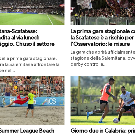
itana-Scafatese:
La prima gara stagionale c
ita al via lunedì
la Scafatese è a rischio per
ggio. Chiuso il settore
l’Osservatorio: le misure
La gara che aprirà ufficialmente
stagione della Salernitana, ovv
 della prima gara stagionale,
derby contro la...
à la Salernitana affrontare la
e nel...
 Summer League Beach
Giorno due in Calabria: pr