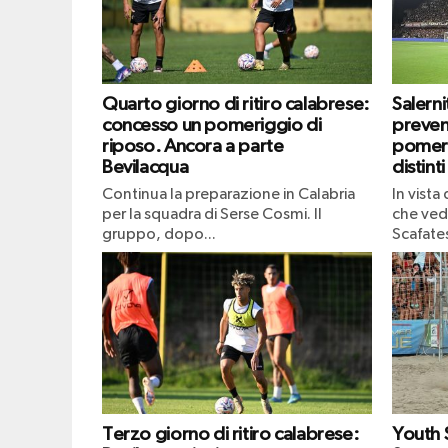
Quarto giorno di ritiro calabrese:
Salern
concesso un pomeriggio di
prevend
riposo. Ancora a parte
pomeri
Bevilacqua
distinti
Continua la preparazione in Calabria
In vista
per la squadra di Serse Cosmi. Il
che vedr
gruppo, dopo...
Scafates
Terzo giorno di ritiro calabrese:
Youth