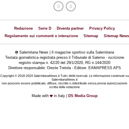
Redazione
Serie D
Diventa partner
Privacy Policy
Regolamento sui commenti e interazione
Sitemap
Sitemap News
⚽ Salernitana News | Il magazine sportivo sulla Salernitana
Testata giornalistica registrata presso il Tribunale di Salerno - iscrizione
registro stampa n. 42/20 del 29/1/2020, RG n.144/2020
Direttore responsabile: Oreste Tretola - Editore: EAMAPRESS APS
Copyright © 2018-2024 SalernitanaNews.it Tutti i diritti riservati. Le informazioni contenute su
SalernitanaNews.it
non possono essere pubblicate, diffuse, riscritte o ridistribuite senza previa autorizzazione
scritta della redazione
Made with
in Italy |
DS Media Group