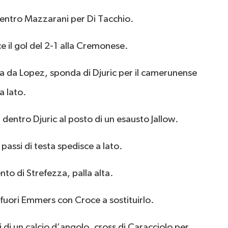
entro Mazzarani per Di Tacchio.
e il gol del 2-1 alla Cremonese.
a da Lopez, sponda di Djuric per il camerunense
a lato.
entro Djuric al posto di un esausto Jallow.
passi di testa spedisce a lato.
nto di Strefezza, palla alta.
fuori Emmers con Croce a sostituirlo.
pi di un calcio d’angolo, cross di Caracciolo per