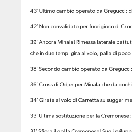
43′ Ultimo cambio operato da Gregucci: d
42′ Non convalidato per fuorigioco di Croc
39′ Ancora Minala! Rimessa laterale battut
che in due tempi gira al volo, palla di poco 
38′ Secondo cambio operato da Gregucci: d
36′ Cross di Odjer per Minala che da pochi 
34′ Girata al volo di Carretta su suggerime
33′ Ultima sostituzione per la Cremonese: 
31′ Sfiora il gol la Cremonese! Sugli svilup