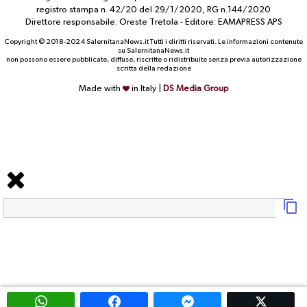
registro stampa n. 42/20 del 29/1/2020, RG n.144/2020
Direttore responsabile: Oreste Tretola - Editore: EAMAPRESS APS
Copyright © 2018-2024 SalernitanaNews.it Tutti i diritti riservati. Le informazioni contenute
su SalernitanaNews.it
non possono essere pubblicate, diffuse, riscritte o ridistribuite senza previa autorizzazione
scritta della redazione
Made with
in Italy |
DS Media Group