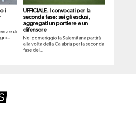
o i
UFFICIALE. I convocati per la
r
seconda fase: sei gli esclusi,
aggregati un portiere e un
difensore
einz e di
ni...
Nel pomeriggio la Salernitana partirà
alla volta della Calabria per la seconda
fase del...