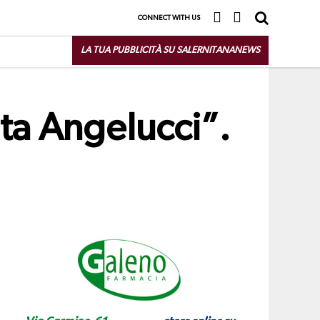
CONNECT WITH US
LA TUA PUBBLICITÀ SU SALERNITANANEWS
nta Angelucci”.