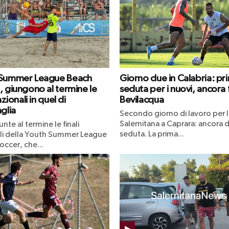
 Summer League Beach
Giorno due in Calabria: pr
, giungono al termine le
seduta per i nuovi, ancora
azionali in quel di
Bevilacqua
glia
Secondo giorno di lavoro per l
Salernitana a Caprara: ancora 
nte al termine le finali
seduta. La prima...
li della Youth Summer League
occer, che...