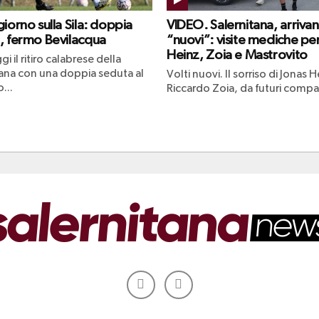
iorno sulla Sila: doppia
VIDEO. Salernitana, arrivan
, fermo Bevilacqua
“nuovi”: visite mediche pe
Heinz, Zoia e Mastrovito
gi il ritiro calabrese della
tana con una doppia seduta al
Volti nuovi. Il sorriso di Jonas H
...
Riccardo Zoia, da futuri compag