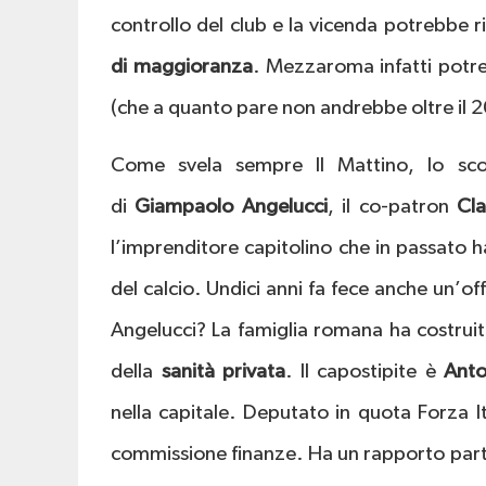
controllo del club e la vicenda potrebbe ri
di maggioranza
. Mezzaroma infatti potr
(che a quanto pare non andrebbe oltre il 
Come svela sempre Il Mattino, lo sc
di
Giampaolo Angelucci
, il co-patron
Cl
l’imprenditore capitolino che in passato h
del calcio. Undici anni fa fece anche un’of
Angelucci? La famiglia romana ha costrui
della
sanità privata
. Il capostipite è
Anto
nella capitale. Deputato in quota Forza I
commissione finanze. Ha un rapporto par