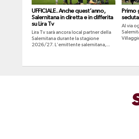
UFFICIALE. Anche quest’anno,
Primo g
Salernitana in diretta e in differita
seduta
su Lira Tv
Al via og
Salerni
Lira Tv sarà ancora local partner della
Villaggio
Salernitana durante la stagione
2026/27. L’emittente salernitana,...