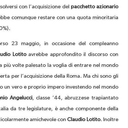
solversi con l’acquisizione del
pacchetto azionario
ebbe comunque restare con una quota minoritaria
20%).
orso 23 maggio, in occasione del compleanno
audio Lotito
avrebbe approfondito il discorso con
a più volte palesato la voglia di entrare nel mondo
ferta per l’acquisizione della Roma. Ma chi sono gli
to un vero e proprio impero investendo nel mondo
nio Angelucci
, classe ’44, abruzzese trapiantato
talia da tre legislature, è anche componente della
ticolarmente amichevole con
Claudio Lotito
. Inoltre