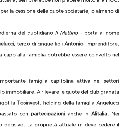
, tuttavia, sembrerebbe non piacere molto alla FIGC,
per la cessione delle quote societarie, o almeno di
e odierna del quotidiano
Il Mattino –
porta al nome
elucci
, terzo di cinque figli
Antonio
, imprenditore,
 fa capo alla famiglia potrebbe essere coinvolto nel
mportante famiglia capitolina attiva nei settori
llo immobiliare. A rilevare le quote del club granata
ligo) la
Tosinvest
, holding della famiglia Angelucci
 passato con
partecipazioni
anche in
Alitalia.
Nei
p decisivo. La proprietà attuale m deve cedere il