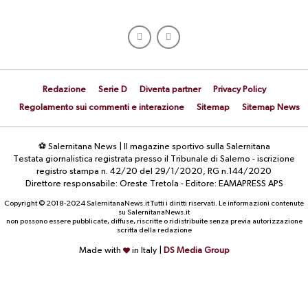
Redazione
Serie D
Diventa partner
Privacy Policy
Regolamento sui commenti e interazione
Sitemap
Sitemap News
⚽ Salernitana News | Il magazine sportivo sulla Salernitana
Testata giornalistica registrata presso il Tribunale di Salerno - iscrizione
registro stampa n. 42/20 del 29/1/2020, RG n.144/2020
Direttore responsabile: Oreste Tretola - Editore: EAMAPRESS APS
Copyright © 2018-2024 SalernitanaNews.it Tutti i diritti riservati. Le informazioni contenute
su SalernitanaNews.it
non possono essere pubblicate, diffuse, riscritte o ridistribuite senza previa autorizzazione
scritta della redazione
Made with
in Italy |
DS Media Group