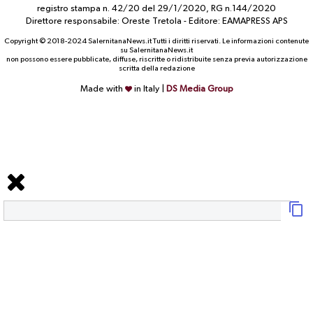
registro stampa n. 42/20 del 29/1/2020, RG n.144/2020
Direttore responsabile: Oreste Tretola - Editore: EAMAPRESS APS
Copyright © 2018-2024 SalernitanaNews.it Tutti i diritti riservati. Le informazioni contenute
su SalernitanaNews.it
non possono essere pubblicate, diffuse, riscritte o ridistribuite senza previa autorizzazione
scritta della redazione
Made with
in Italy |
DS Media Group