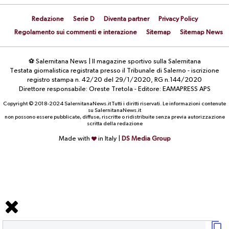
Redazione
Serie D
Diventa partner
Privacy Policy
Regolamento sui commenti e interazione
Sitemap
Sitemap News
⚽ Salernitana News | Il magazine sportivo sulla Salernitana
Testata giornalistica registrata presso il Tribunale di Salerno - iscrizione
registro stampa n. 42/20 del 29/1/2020, RG n.144/2020
Direttore responsabile: Oreste Tretola - Editore: EAMAPRESS APS
Copyright © 2018-2024 SalernitanaNews.it Tutti i diritti riservati. Le informazioni contenute
su SalernitanaNews.it
non possono essere pubblicate, diffuse, riscritte o ridistribuite senza previa autorizzazione
scritta della redazione
Made with
in Italy |
DS Media Group