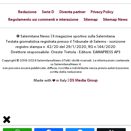
Redazione
Serie D
Diventa partner
Privacy Policy
Regolamento sui commenti e interazione
Sitemap
Sitemap News
⚽ Salernitana News | Il magazine sportivo sulla Salernitana
Testata giornalistica registrata presso il Tribunale di Salerno - iscrizione
registro stampa n. 42/20 del 29/1/2020, RG n.144/2020
Direttore responsabile: Oreste Tretola - Editore: EAMAPRESS APS
Copyright © 2018-2024 SalernitanaNews.it Tutti i diritti riservati. Le informazioni contenute
su SalernitanaNews.it
non possono essere pubblicate, diffuse, riscritte o ridistribuite senza previa autorizzazione
scritta della redazione
Made with
in Italy |
DS Media Group