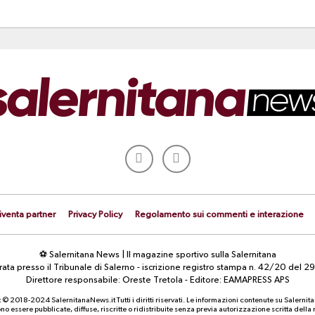
iventa partner
Privacy Policy
Regolamento sui commenti e interazione
⚽ Salernitana News | Il magazine sportivo sulla Salernitana
strata presso il Tribunale di Salerno - iscrizione registro stampa n. 42/20 d
Direttore responsabile: Oreste Tretola - Editore: EAMAPRESS APS
 © 2018-2024 SalernitanaNews.it Tutti i diritti riservati. Le informazioni contenute su Salernit
o essere pubblicate, diffuse, riscritte o ridistribuite senza previa autorizzazione scritta dell