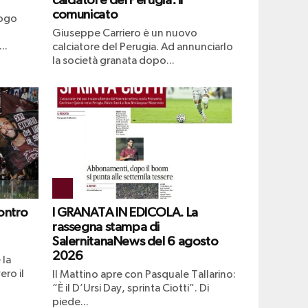
calciatore del Perugia: il
comunicato
uogo
Giuseppe Carriero è un nuovo
..
calciatore del Perugia. Ad annunciarlo
la società granata dopo...
ontro
I GRANATA IN EDICOLA. La
rassegna stampa di
SalernitanaNews del 6 agosto
2026
 la
ero il
Il Mattino apre con Pasquale Tallarino:
“È il D’Ursi Day, sprinta Ciotti”. Di
piede...