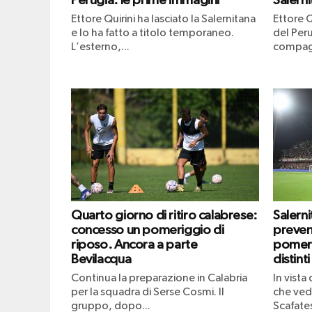
Perugia: le prime immagini
Salerni
Ettore Quirini ha lasciato la Salernitana
Ettore Q
e lo ha fatto a titolo temporaneo.
del Peru
L’esterno,...
compagn
Quarto giorno di ritiro calabrese:
Salern
concesso un pomeriggio di
prevend
riposo. Ancora a parte
pomeri
Bevilacqua
distinti
Continua la preparazione in Calabria
In vista
per la squadra di Serse Cosmi. Il
che vedr
gruppo, dopo...
Scafates