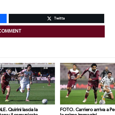
Twitta
 COMMENT
LE. Quirini lascia la
FOTO. Carriero arriva a Pe