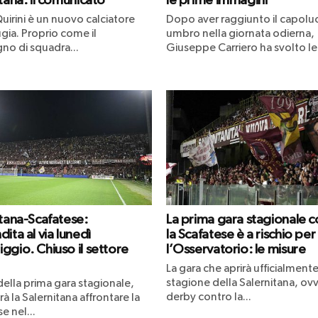
tana: il comunicato
le prime immagini
uirini è un nuovo calciatore
Dopo aver raggiunto il capol
gia. Proprio come il
umbro nella giornata odierna,
o di squadra...
Giuseppe Carriero ha svolto le.
itana-Scafatese:
La prima gara stagionale c
ita al via lunedì
la Scafatese è a rischio per
ggio. Chiuso il settore
l’Osservatorio: le misure
La gara che aprirà ufficialmente
stagione della Salernitana, ovv
 della prima gara stagionale,
derby contro la...
à la Salernitana affrontare la
e nel...