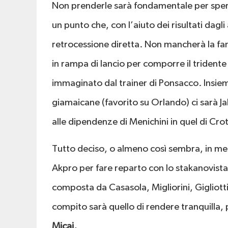
Non prenderle sarà fondamentale per spera
un punto che, con l’aiuto dei risultati dag
retrocessione diretta. Non mancherà la fant
in rampa di lancio per comporre il tridente 
immaginato dal trainer di Ponsacco. Insieme 
giamaicane (favorito su Orlando) ci sarà Ja
alle dipendenze di Menichini in quel di Cr
Tutto deciso, o almeno così sembra, in m
Akpro per fare reparto con lo stakanovist
composta da Casasola, Migliorini, Gigliotti
compito sarà quello di rendere tranquilla, 
Micai.