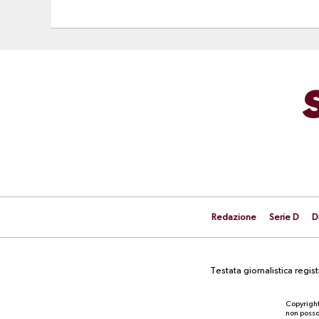
Redazione
Serie D
D
Testata giornalistica regi
Copyright
non posson