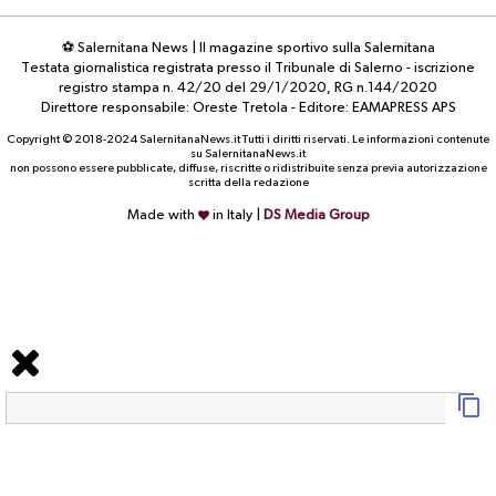
⚽ Salernitana News | Il magazine sportivo sulla Salernitana
Testata giornalistica registrata presso il Tribunale di Salerno - iscrizione
registro stampa n. 42/20 del 29/1/2020, RG n.144/2020
Direttore responsabile: Oreste Tretola - Editore: EAMAPRESS APS
Copyright © 2018-2024 SalernitanaNews.it Tutti i diritti riservati. Le informazioni contenute
su SalernitanaNews.it
non possono essere pubblicate, diffuse, riscritte o ridistribuite senza previa autorizzazione
scritta della redazione
Made with
in Italy |
DS Media Group