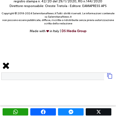
registro stampa n. 42/20 del 29/1/2020, RG n.144/2020
Direttore responsabile: Oreste Tretola - Editore: EAMAPRESS APS
Copyright © 2018-2024 SalernitanaNews.it Tutti i diritti riservati. Le informazioni contenute
su SalernitanaNews.it
non possono essere pubblicate, diffuse, riscritte o ridistribuite senza previa autorizzazione
scritta della redazione
Made with
in Italy |
DS Media Group