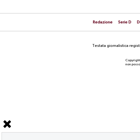
Redazione
Serie D
D
Testata giornalistica regi
Copyright
non posson
NEWS
La prima gara stagionale contro la