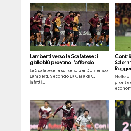
Lamberti verso la Scafatese: i
Contrib
gialloblù provano l’affondo
Salerni
Ruggeri
La Scafatese fa sul serio per Domenico
Lamberti. Secondo La Casa di C,
Nelle pr
infatti,...
pronta a
economic