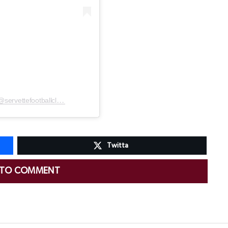
Un post condiviso da Servette Football Club (@servettefootballclub)
Twitta
 TO COMMENT