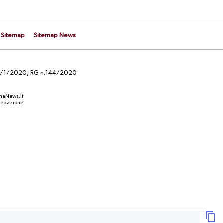
Sitemap
Sitemap News
el 29/1/2020, RG n.144/2020
anaNews.it
a redazione
NEWS
 nuovo
Terzo giorno di ritiro calabrese: