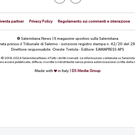
iventa partner
Privacy Policy
Regolamento sui commenti e interazione
⚽ Salernitana News | Il magazine sportivo sulla Salernitana
strata presso il Tribunale di Salerno - iscrizione registro stampa n. 42/20 d
Direttore responsabile: Oreste Tretola - Editore: EAMAPRESS APS
 © 2018-2024 SalernitanaNews.it Tutti i diritti riservati. Le informazioni contenute su Salernit
o essere pubblicate, diffuse, riscritte o ridistribuite senza previa autorizzazione scritta dell
Made with
in Italy |
DS Media Group
CALCIOMERCATO
CALCIOMERCATO
Contributo di solidarietà FIFA: la
UFFICIALE. Carriero è un