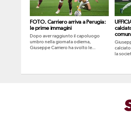
FOTO. Carriero arriva a Perugia:
UFFICI
le prime immagini
calciat
comun
Dopo aver raggiunto il capoluogo
umbro nella giornata odierna,
Giusepp
Giuseppe Carriero ha svolto le...
calciato
la socie