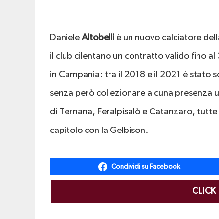
Daniele
Altobelli
è un nuovo calciatore del
il club cilentano un contratto valido fino al
in Campania: tra il 2018 e il 2021 è stato 
senza però collezionare alcuna presenza uffi
di
Ternana
,
Feralpisalò
e
Catanzaro
, tutte
capitolo con la Gelbison.
Condividi su Facebook
CLICK