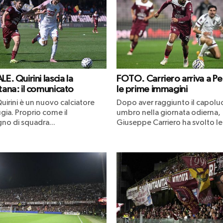
LE. Quirini lascia la
FOTO. Carriero arriva a Pe
tana: il comunicato
le prime immagini
uirini è un nuovo calciatore
Dopo aver raggiunto il capol
gia. Proprio come il
umbro nella giornata odierna,
o di squadra...
Giuseppe Carriero ha svolto le.