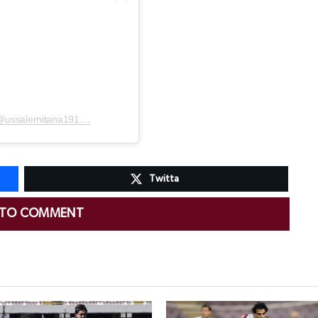
Un post condiviso da U.S. Salernitana 1919 (@ussalernitana1919official)
Twitta
 TO COMMENT