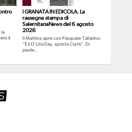
ontro
I GRANATA IN EDICOLA. La
rassegna stampa di
SalernitanaNews del 6 agosto
2026
 la
ero il
Il Mattino apre con Pasquale Tallarino:
“È il D’Ursi Day, sprinta Ciotti”. Di
piede...