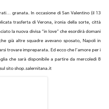
orati… granata. In occasione di San Valentino (il 13
icata trasferta di Verona, ironia della sorte, città
nciato la nuova divisa “in love” che esordirà domani
 che già altre squadre avevano sposato, Napoli in
farsi trovare impreparata. Ed ecco che l’amore per i
aglia che sarà disponibile a partire da mercoledì 8
 sul sito shop.salernitana.it