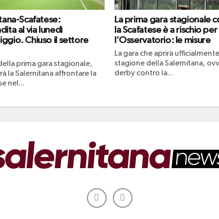
itana-Scafatese:
La prima gara stagionale c
ita al via lunedì
la Scafatese è a rischio per
ggio. Chiuso il settore
l’Osservatorio: le misure
La gara che aprirà ufficialmente
stagione della Salernitana, ovv
 della prima gara stagionale,
derby contro la...
à la Salernitana affrontare la
e nel...