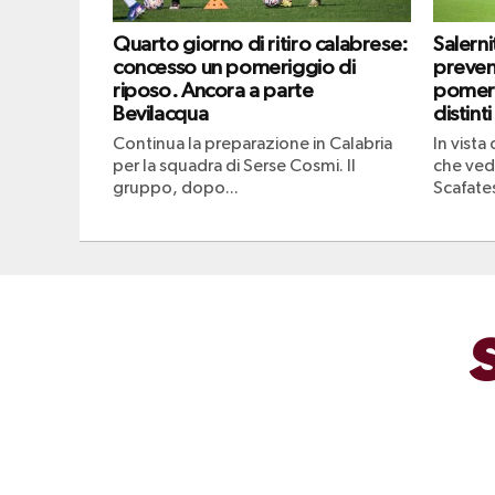
Quarto giorno di ritiro calabrese:
Salern
concesso un pomeriggio di
prevend
riposo. Ancora a parte
pomeri
Bevilacqua
distinti
Continua la preparazione in Calabria
In vista
per la squadra di Serse Cosmi. Il
che vedr
gruppo, dopo...
Scafates